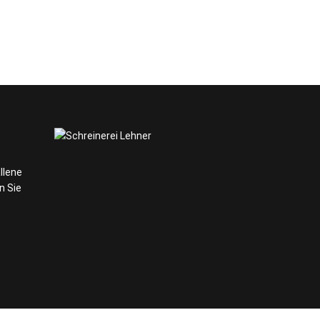
llene
n Sie