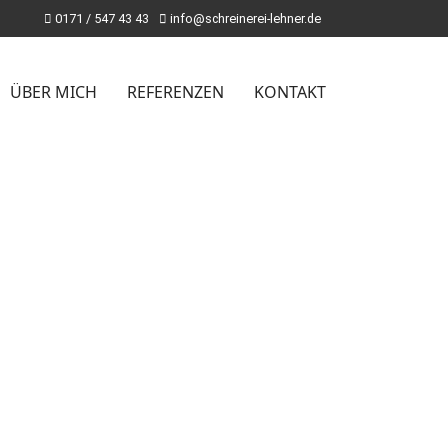
0171 / 547 43 43
info@schreinerei-lehner.de
ÜBER MICH
REFERENZEN
KONTAKT