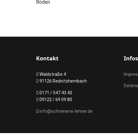
Böden
Kontakt
Infos
Waldstraße 4
Impre
91126 Rednitzhembach
Daten
0171 / 547 43 43
09122 / 69 09 80
info@schreinerei-lehner.de