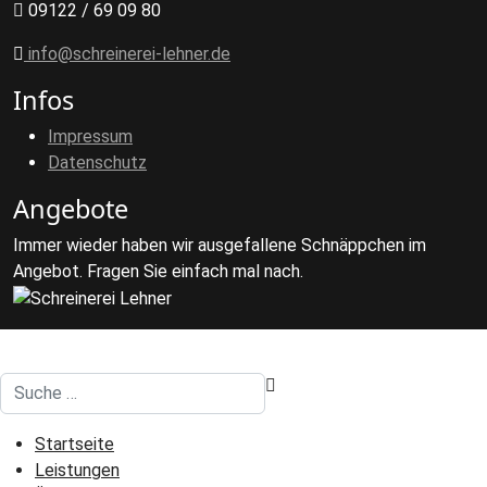
09122 / 69 09 80
info@schreinerei-lehner.de
Infos
Impressum
Datenschutz
Angebote
Immer wieder haben wir ausgefallene Schnäppchen im
Angebot. Fragen Sie einfach mal nach.
Suchen
Startseite
Leistungen